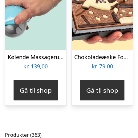
Kølende Massageruller
Chokoladeæske Fodboldspiller
kr.
139,00
kr.
79,00
Gå til shop
Gå til shop
363
Produkter
363