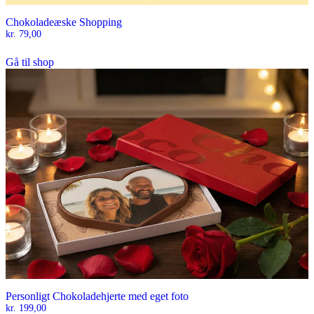
Chokoladeæske Shopping
kr.
79,00
Gå til shop
Personligt Chokoladehjerte med eget foto
kr.
199,00