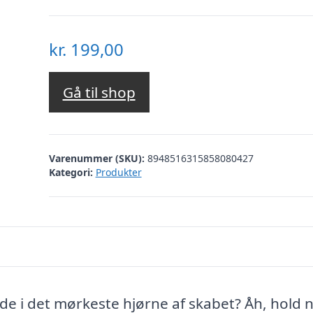
kr.
199,00
Gå til shop
Varenummer (SKU):
8948516315858080427
Kategori:
Produkter
nde i det mørkeste hjørne af skabet? Åh, hold 