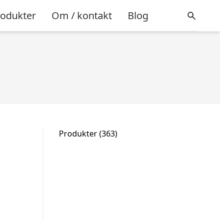
rodukter
Om / kontakt
Blog
363
Produkter
363
varer