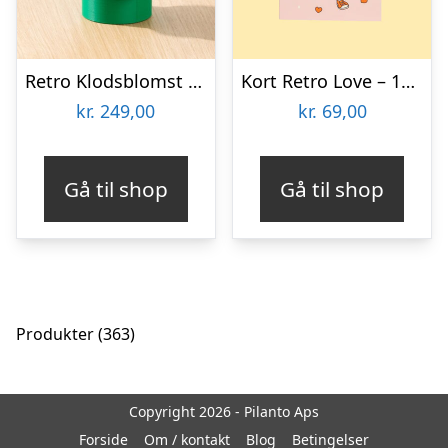
Retro Klodsblomst – Stor
Kort Retro Love – 10-pak
kr.
249,00
kr.
69,00
Gå til shop
Gå til shop
363
Produkter
363
varer
Copyright 2026 - Pilanto Aps
Forside
Om / kontakt
Blog
Betingelser