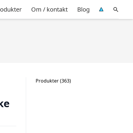
rodukter
Om / kontakt
Blog
363
Produkter
363
varer
ke