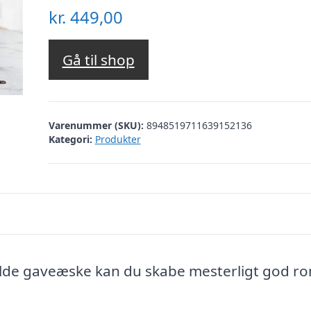
kr.
449,00
Gå til shop
Varenummer (SKU):
8948519711639152136
Kategori:
Produkter
lde gaveæske kan du skabe mesterligt god ro