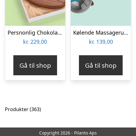
Persnonlig Chokoladeblomst med Billede
Kølende Massageruller
kr.
229,00
kr.
139,00
Gå til shop
Gå til shop
363
Produkter
363
varer
Copyright 2026 - Pilanto Aps